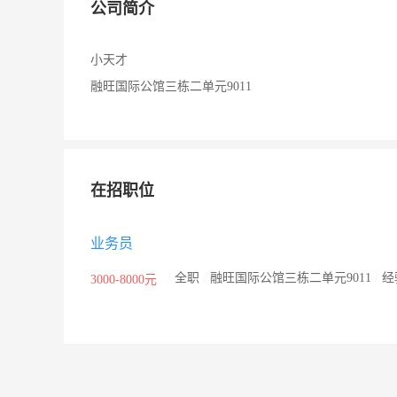
公司简介
小天才
融旺国际公馆三栋二单元9011
在招职位
业务员
/
全职
/
融旺国际公馆三栋二单元9011
/
经
3000-8000元