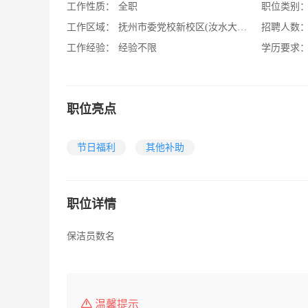
工作性质：
全职
职位类别
工作区域：
抚州市委党校新校区(汝水大道以西，王安石大道以北)
招聘人数
工作经验：
经验不限
学历要求
职位亮点
节日福利
其他补助
职位详情
保洁员数名
温馨提示