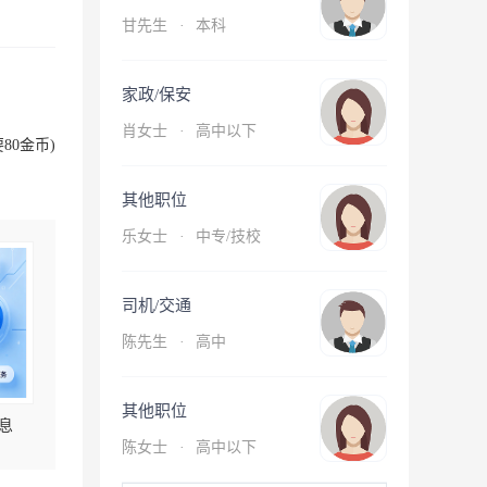
甘先生
·
本科
家政/保安
肖女士
·
高中以下
80金币)
其他职位
乐女士
·
中专/技校
司机/交通
陈先生
·
高中
其他职位
息
陈女士
·
高中以下