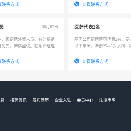
看联系方式
查看联系方式
员
08月07日
医药代表2名
业，现招聘外贸人员，有外贸销
基因公司招聘医药代表2名，要
者优先，待遇面议。联系郭经理
以下学历，年龄25-45岁之间，
可，需要具有营销经验，从事
表或者有医学资质的优先，底薪
看联系方式
查看联系方式
交五险。
信息
招聘资讯
发布简历
企业入驻
会员中心
法律申明
们