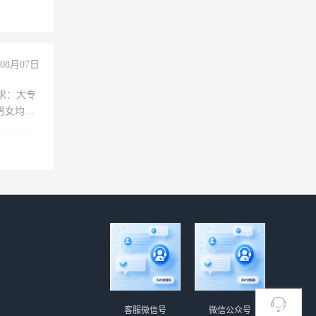
08月07日
求：大专
男女均
过医药代
+绩效，
客服微信号
微信公众号