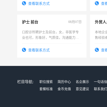
录，客服要求45岁以下高中以上文化，
查看联系方式
查
懂电脑工作认真，性格开朗有良好沟通
能力，工程，懂水电维修。
护士 前台
08月07日
外贸人
口腔诊所聘护士及前台，女，非医学专
本地企
业也可，形象好，气质佳，沟通能力
售经验
强。面试，周日休息。
查看联系方式
查
栏目导航:
职位搜索
简历中心
名企展示
一句话
套餐标准
金币充值
意见建议
联系我