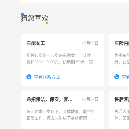
猜您喜欢
车间女工
08月08日
车险内
招聘18周岁一45岁的车间女工，计件工
负责车
资约3500一5000元，试用期2个月，交五
历，女性
险，有年薪假，年底福利
操作，
试用期1
查看联系方式
查
急招保洁，保安，客服，工程
08月07日
售后客
保洁要求55岁以下，身体健康，能坚持
售后客服
正常工作，保安55岁以下身体健康，有
休，国
责任心形象端庄，遵纪守法，无犯罪记