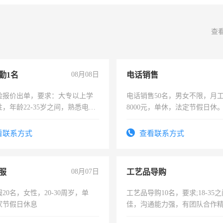
查
勤1名
08月08日
电话销售
险报价出单，要求：大专以上学
电话销售50名，男女不限，月工资
，年龄22-35岁之间，熟悉电脑
8000元，单休，法定节假日休
工作态度认真，具有团队精神，
-3个月，转正后交纳五险，
看联系方式
查看联系方式
服
08月07日
工艺品导购
20名，女性，20-30周岁，单
工艺品导购10名，要求;18-35
家节假日休息
佳，沟通能力强，有团队合作
上进心，有工作经验者优先！